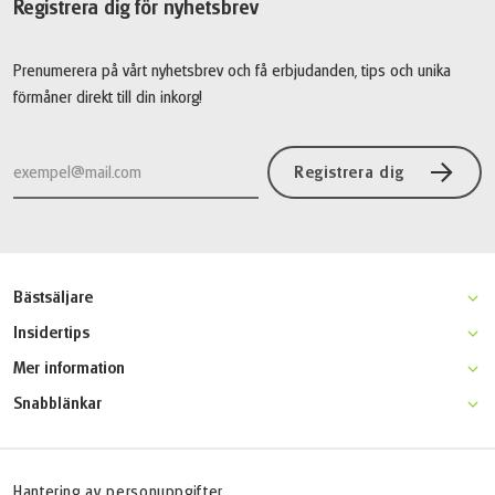
Registrera dig för nyhetsbrev
Prenumerera på vårt nyhetsbrev och få erbjudanden, tips och unika
förmåner direkt till din inkorg!
Registrera dig
Bästsäljare
Moseldalen klassisk cykelresa
Insidertips
Champagne cykel & bubbel
Gotland aktivitetsresa
Mer information
Kattegattleden
Venedig-Florens cykelresa
Varför resa med Active Scandinavia?
Båtcykling längs Donau
Snabblänkar
Mosel- & Eifelstig
Resevillkor
Ingegerdsleden
Startsidan
Bodensjön cykelresa för familjer
Resegaranti
FAQ
Båtcykling Kroatien
Online betalning
Jobba hos oss
Hantering av personuppgifter