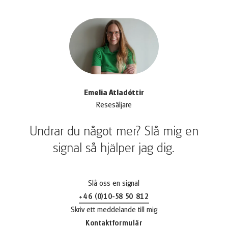
Emelia Atladóttir
Resesäljare
Undrar du något mer? Slå mig en
signal så hjälper jag dig.
Slå oss en signal
+46 (0)10-58 50 812
(Länken öppnas i en ny flik)
Skriv ett meddelande till mig
Kontaktformulär