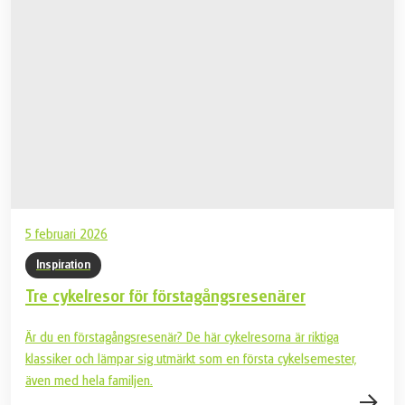
klädd för att utforska bergen.
5 februari 2026
Inspiration
Tre cykelresor för förstagångsresenärer
Är du en förstagångsresenär? De här cykelresorna är riktiga
klassiker och lämpar sig utmärkt som en första cykelsemester,
även med hela familjen.