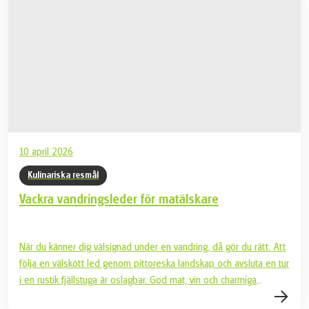
10 april 2026
Kulinariska resmål
Vackra vandringsleder för matälskare
När du känner dig välsignad under en vandring, då gör du rätt. Att
följa en välskött led genom pittoreska landskap och avsluta en tur
i en rustik fjällstuga är oslagbar. God mat, vin och charmiga
böljande kullar får varje finsmakares hjärta att slå lite snabbare.