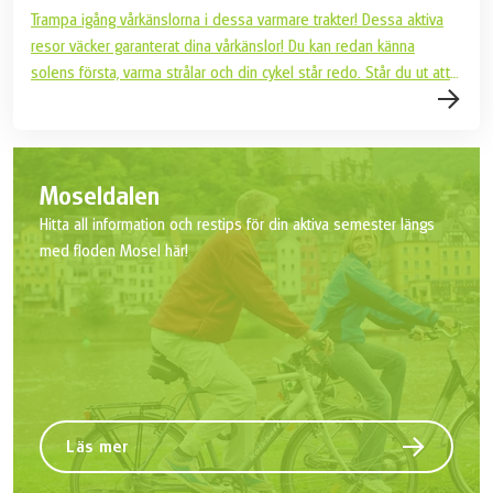
Trampa igång vårkänslorna i dessa varmare trakter! Dessa aktiva
resor väcker garanterat dina vårkänslor! Du kan redan känna
solens första, varma strålar och din cykel står redo. Står du ut att
vänta längre på att vinterns sista snö ska smälta? Det gör
knappast vi heller! Därför har vi förberett några varma, våriga resor
för dig!
Moseldalen
Hitta all information och restips för din aktiva semester längs
med floden Mosel här!
Läs mer