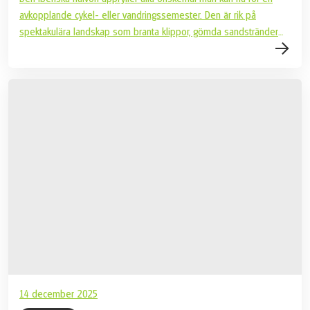
avkopplande cykel- eller vandringssemester. Den är rik på
spektakulära landskap som branta klippor, gömda sandstränder
och kristallklart vatten, liksom historiska städer och andra
kulturskatter. De stolta invånarna kan trots allt se tillbaka på ett
ärorikt förflutet som sjöfarare. Under din aktiva resa i Spanien och
Portugal får du inte missa de kulinariska skatterna i båda
länderna. Ta reda på vilka höjdpunkter som väntar dig här.
14 december 2025