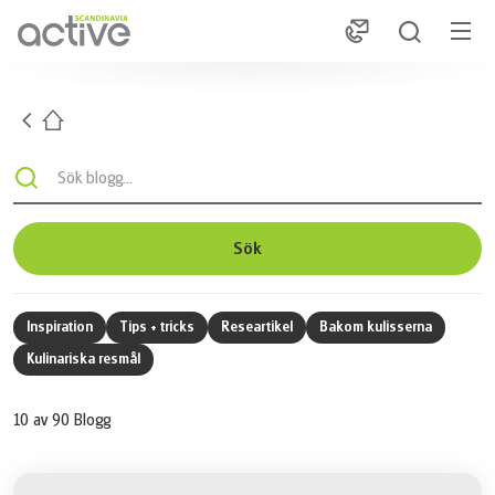
1
Hem
Sök blogg...
Sök
Inspiration
Tips + tricks
Researtikel
Bakom kulisserna
Kulinariska resmål
10
av
90
Blogg