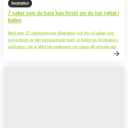
Inspiration
7 saker som du bara kan förstå om du har cyklat i
Italien
Med över 25 cykelsemestrar tillgängliga (och fler på gång) som
presenteras av vårt passionerade team, är Italien en destination i
världsklass där vi alltid blir exalterade när någon vill utforska detta
land på två hjul! Vi är alltid ivriga att dela vår lokalkännedom, och vi
är stolta att presentera de saker som vi älskar mest med Italien.