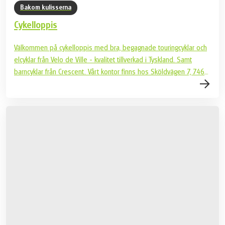
Bakom kulisserna
Cykelloppis
Välkommen på cykelloppis med bra, begagnade touringcyklar och
elcyklar från Velo de Ville - kvalitet tillverkad i Tyskland. Samt
barncyklar från Crescent. Vårt kontor finns hos Sköldvägen 7, 746
50 Bålsta. Varmt välkommen mån, 30 mars - torsdag, 2 april kl 8-
16. Titta och prova cyklar på plats. OBS! Vi är en kontantfri
verksamhet, betalning via Swish. Du får självklart ett kvitto.