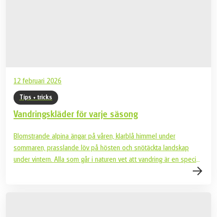
12 februari 2026
Tips + tricks
Vandringskläder för varje säsong
Blomstrande alpina ängar på våren, klarblå himmel under
sommaren, prasslande löv på hösten och snötäckta landskap
under vintern. Alla som går i naturen vet att vandring är en speciell
upplevelse varje säsong. Lager-på-lagermetoden, funktionella
kläder, luva eller solhatt: rätt klädsel är allt. Och med rätt
utrustning kan inte ens regn, vind eller hetta påverka dig så
snabbt. Läs våra tips nu så du kan vara rätt utrustad och optimalt