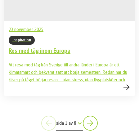
23 november 2025
Inspiration
Res med tåg inom Europa
Att resa med tåg från Sverige till andra länder i Europa är ett
klimatsmart och bekvämt sätt att börja semestern. Redan när du
kliver på tåget börjar resan – utan stress, utan flygplatsköer och
med gott om tid att luta sig tillbaka och njuta av landskapet som
svischar förbi. Med tåg är resan en del av upplevelsen. Luta dig
tillbaka, ta fram boken eller kaffet – och låt resmålet komma till
dig! Tips! Boka biljetterna i god tid – särskilt för nattåget – och
kolla in Interrail om du vill ha flexibilitet och möjlighet att stanna
sida 1 av 8
på vägen.