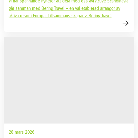
Vi har spännande nyheter att dela med oss av! Active Scandinavia
går samman med Bering Travel – en väl etablerad arrangör av
aktiva resor i Europa. Tillsammans skapar vi Bering Travel
Scandinavia, med verksamhet i Danmark, Norge och Sverige. Detta
är ett viktigt steg för oss och något vi är mycket glada över.
Genom att samla våra team och vår erfarenhet kan vi skapa en
ännu starkare organisation med ett gemensamt mål: att erbjuda
fantastiska aktiva resor för resenärer som vill uppleva världen på
ett aktivt sätt.
28 mars 2026