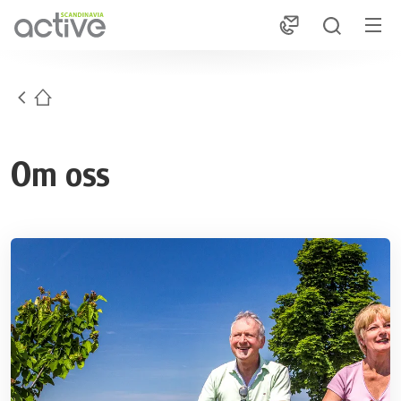
1
Hem
Om oss