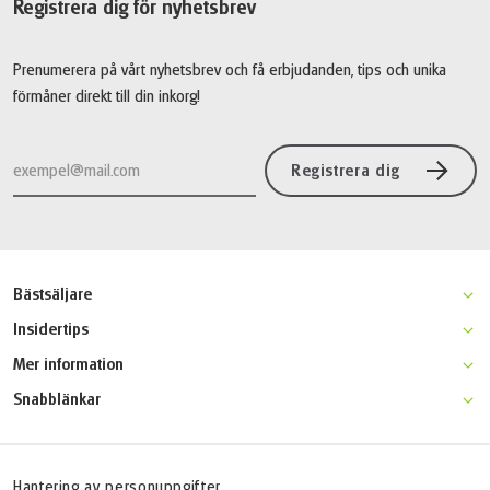
Registrera dig för nyhetsbrev
Prenumerera på vårt nyhetsbrev och få erbjudanden, tips och unika
förmåner direkt till din inkorg!
Registrera dig
Bästsäljare
Moseldalen klassisk cykelresa
Insidertips
Champagne cykel & bubbel
Gotland aktivitetsresa
Mer information
Kattegattleden
Venedig-Florens cykelresa
Varför resa med Active Scandinavia?
Båtcykling längs Donau
Snabblänkar
Mosel- & Eifelstig
Resevillkor
Ingegerdsleden
Startsidan
Bodensjön cykelresa för familjer
Resegaranti
FAQ
Båtcykling Kroatien
Online betalning
Jobba hos oss
Hantering av personuppgifter