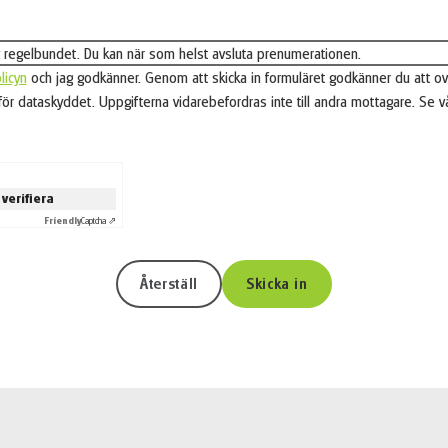
rev regelbundet. Du kan när som helst avsluta prenumerationen.
licyn
och jag godkänner. Genom att skicka in formuläret godkänner du att 
ör dataskyddet. Uppgifterna vidarebefordras inte till andra mottagare. Se v
 verifiera
Friendly
Captcha ⇗
Återställ
Skicka in