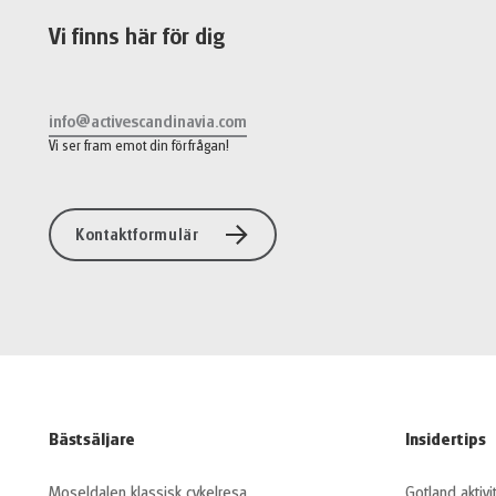
Vi finns här för dig
info@activescandinavia.com
Vi ser fram emot din förfrågan!
Kontaktformulär
Bästsäljare
Insidertips
Moseldalen klassisk cykelresa
Gotland aktivi