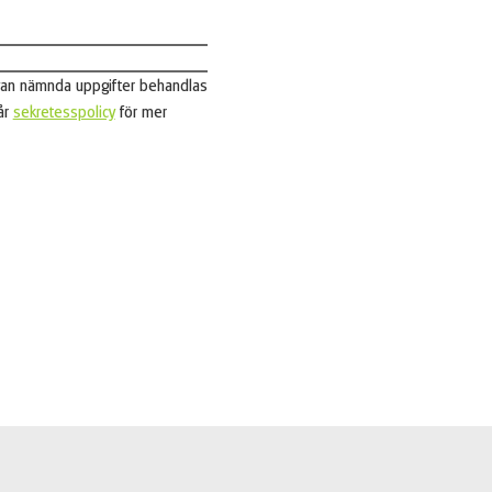
ovan nämnda uppgifter behandlas
år
sekretesspolicy
för mer