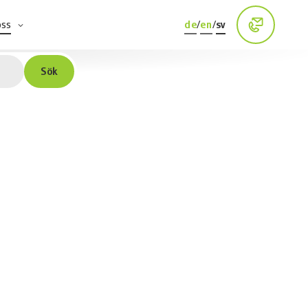
oss
de
/
en
/
sv
Sök