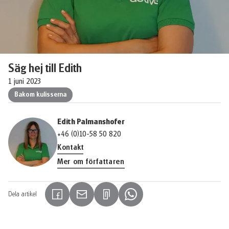
Säg hej till Edith
1 juni 2023
Bakom kulisserna
Edith Palmanshofer
+46 (0)10-58 50 820
Kontakt
Mer om författaren
Dela artikel
(Länken öppnas i en ny flik)
(Länken öppnas i en ny flik)
(Länken öppnas i en ny flik)