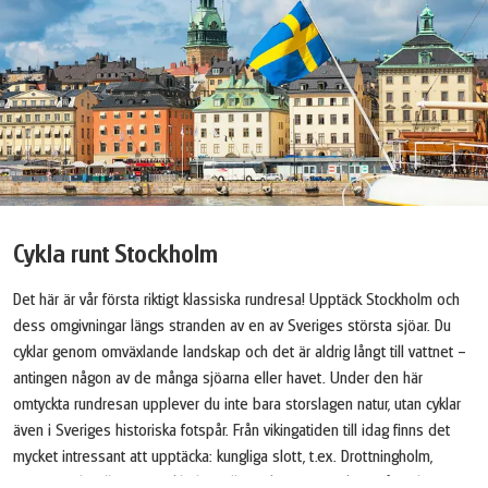
Cykla runt Stockholm
Det här är vår första riktigt klassiska rundresa! Upptäck Stockholm och
dess omgivningar längs stranden av en av Sveriges största sjöar. Du
cyklar genom omväxlande landskap och det är aldrig långt till vattnet –
antingen någon av de många sjöarna eller havet. Under den här
omtyckta rundresan upplever du inte bara storslagen natur, utan cyklar
även i Sveriges historiska fotspår. Från vikingatiden till idag finns det
mycket intressant att upptäcka: kungliga slott, t.ex. Drottningholm,
Taxinge och Tullgarn, Stockholms alla parker, pittoreska småstäder som