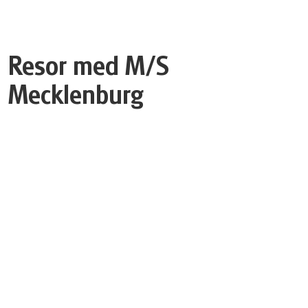
Resor med M/S
Mecklenburg
TYSKLAND
Lübeck-Stralsund cykelsemester
8 dagar | på egen hand
Medel
12 399 SEK
från