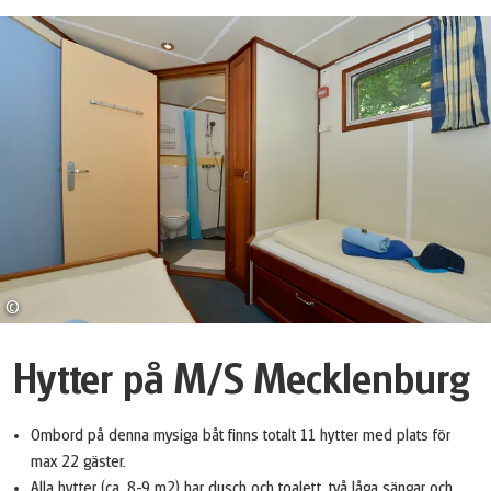
©
Markus Abeling Photography
Hytter på M/S Mecklenburg
Ombord på denna mysiga båt finns totalt 11 hytter med plats för
max 22 gäster.
Alla hytter (ca. 8-9 m2) har dusch och toalett, två låga sängar och