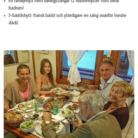
En familjehytt med våningssängar (2 dubbelhytter som delar
badrum)
3-bäddshytt: fransk bädd och ytterligare en säng ovanför (nedre
däck)