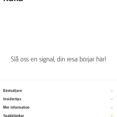
Slå oss en signal, din resa börjar här!
Bästsäljare
Moseldalen klassisk cykelresa
Insidertips
Champagne cykel & bubbel
Gotland aktivitetsresa
Mer information
Kattegattleden
Venedig-Florens cykelresa
Varför resa med Active Scandinavia?
Båtcykling längs Donau
Snabblänkar