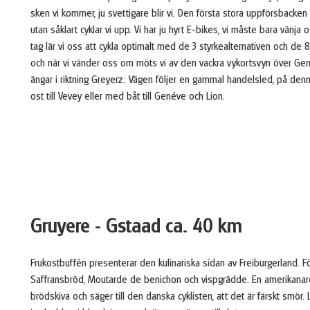
sken vi kommer, ju svettigare blir vi. Den första stora uppförsbacken
utan såklart cyklar vi upp. Vi har ju hyrt E-bikes, vi måste bara vänja 
tag lär vi oss att cykla optimalt med de 3 styrkealternativen och de 
och när vi vänder oss om möts vi av den vackra vykortsvyn över Gen
ängar i riktning Greyerz. Vägen följer en gammal handelsled, på de
ost till Vevey eller med båt till Genéve och Lion.
Gruyere - Gstaad ca. 40 km
Frukostbuffén presenterar den kulinariska sidan av Freiburgerland. F
Saffransbröd, Moutarde de benichon och vispgrädde. En amerikanare 
brödskiva och säger till den danska cyklisten, att det är färskt smör