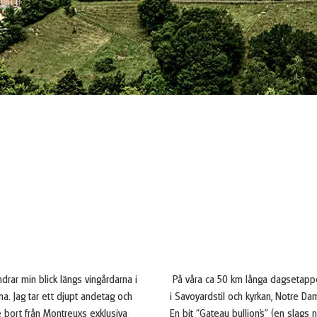
rar min blick längs vingårdarna i
På våra ca 50 km långa dagsetapper t
a. Jag tar ett djupt andetag och
i Savoyardstil och kyrkan, Notre 
re bort från Montreuxs exklusiva
En bit “Gateau bullion’s” (en slags