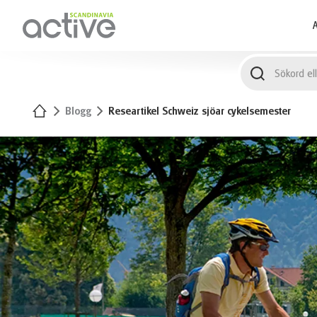
1
A
Hem
Blogg
Researtikel Schweiz sjöar cykelsemester