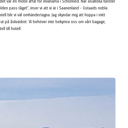
 det var en mobil affär för invånarna i Schönried. När asiatiska turister
olden pass tåget”, inser vi att vi är i Saanenland - Gstaads nobla
hotell blir vi väl omhändertagna. Jag skyndar mig att hoppa i mitt
r ut på åskvädret. Vi behöver inte bekymra oss om vårt bagage,
l till hotell.