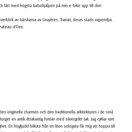
ch lätt med högsta turbohjälpen på min e-bike upp till den
överblick av härskarna av Gruyères. Tranan, deras stads vapendjur,
Chateau-d'Oex.
den originella charmen och den traditionella arkitekturen i de små
torget en antik åttakantig fontän med silvergrått tak. Jag cyklar runt
t. En högljudd biltuta från en liten sidogata får mig att hoppa till.