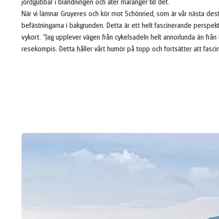
jordgubbar i blandningen och äter maränger till det.
När vi lämnar Gruyeres och kör mot Schönried, som är vår nästa dest
befästningarna i bakgrunden. Detta är ett helt fascinerande perspek
vykort. “Jag upplever vägen från cykelsadeln helt annorlunda än från
resekompis. Detta håller vårt humör på topp och fortsätter att fasc