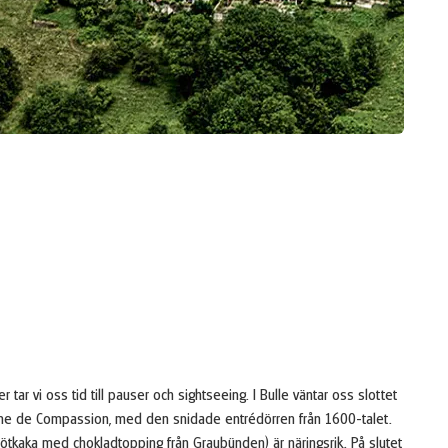
ar vi oss tid till pauser och sightseeing. I Bulle väntar oss slottet
Dame de Compassion, med den snidade entrédörren från 1600-talet.
 nötkaka med chokladtopping från Graubünden) är näringsrik. På slutet