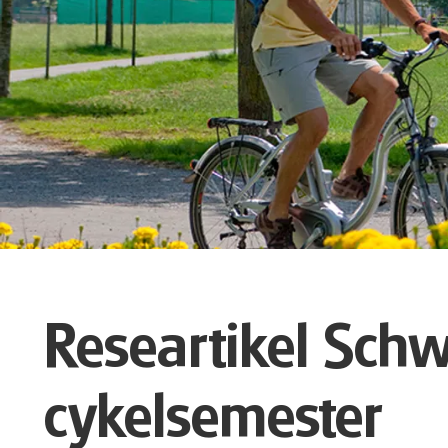
Researtikel Schw
cykelsemester