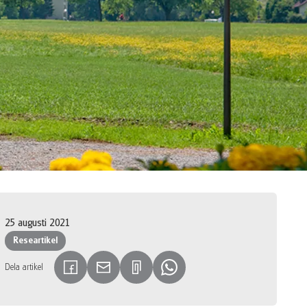
25 augusti 2021
Researtikel
Dela artikel
(Länken öppnas i en ny flik)
(Länken öppnas i en ny flik)
(Länken öppnas i en ny flik)