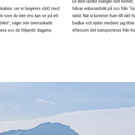
En liten lastbil svänger runt hörnet,
ination, ser vi Gruyères slott med
hälsar entusiastiskt på oss från ”G
tiv som du inte ens kan se på ett
värld. När vi kommer fram till vårt 
 bilen”, säger min överraskade
badkar och njuter medans jag titta
inera oss de följande dagarna.
eftersom det transporteras från hotel