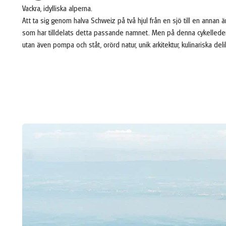
Vackra, idylliska alperna.
Att ta sig genom halva Schweiz på två hjul från en sjö till en annan
som har tilldelats detta passande namnet. Men på denna cykelleden 
utan även pompa och ståt, orörd natur, unik arkitektur, kulinariska de