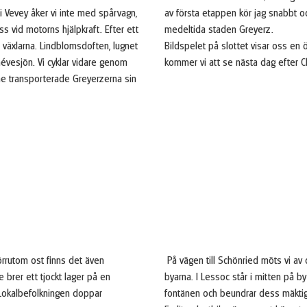
 i Vevey åker vi inte med spårvagn,
av första etappen kör jag snabbt o
oss vid motorns hjälpkraft. Efter ett
medeltida staden Greyerz.
8 växlarna. Lindblomsdoften, lugnet
Bildspelet på slottet visar oss en 
évesjön. Vi cyklar vidare genom
kommer vi att se nästa dag efter 
nne transporterade Greyerzerna sin
örrutom ost finns det även
På vägen till Schönried möts vi av 
brer ett tjockt lager på en
byarna. I Lessoc står i mitten på by
. Lokalbefolkningen doppar
fontänen och beundrar dess mäktighe