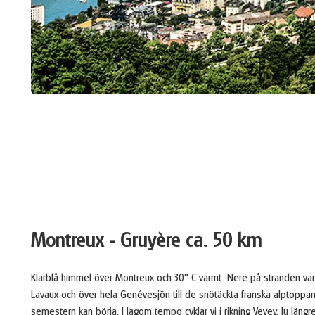
Montreux - Gruyère ca. 50 km
Klarblå himmel över Montreux och 30° C varmt. Nere på stranden vand
Lavaux och över hela Genévesjön till de snötäckta franska alptopparn
semestern kan börja. I lagom tempo cyklar vi i rikning Vevey. Ju läng