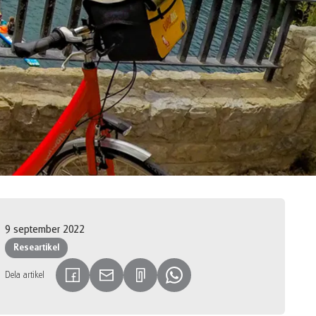
9 september 2022
Researtikel
Dela artikel
(Länken öppnas i en ny flik)
(Länken öppnas i en ny flik)
(Länken öppnas i en ny flik)