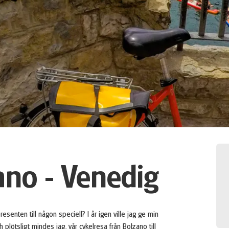
ano - Venedig
senten till någon speciell? I år igen ville jag ge min
 plötsligt mindes jag, vår cykelresa från Bolzano till