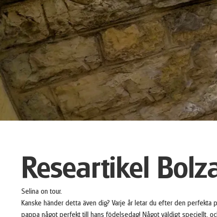
Researtikel Bolz
Selina on tour.
Kanske händer detta även dig? Varje år letar du efter den perfekta pre
pappa något perfekt till hans födelsedag! Något väldigt speciellt, och