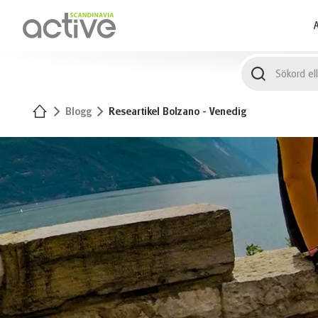
1
A
Hem
Blogg
Researtikel Bolzano - Venedig