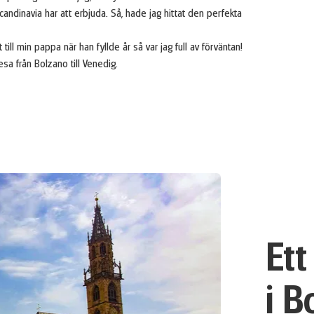
candinavia har att erbjuda. Så, hade jag hittat den perfekta
l min pappa när han fyllde år så var jag full av förväntan!
lresa från Bolzano till Venedig.
Et
i B