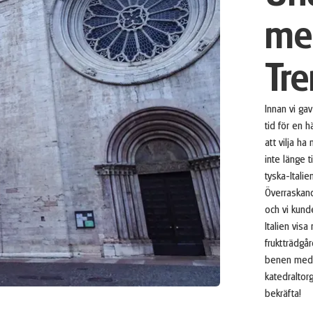
med
Tre
Innan vi gav
tid för en h
att vilja h
inte länge t
tyska-Italie
Överraskand
och vi kund
Italien vis
fruktträdgår
benen med 
katedraltorg
bekräfta!