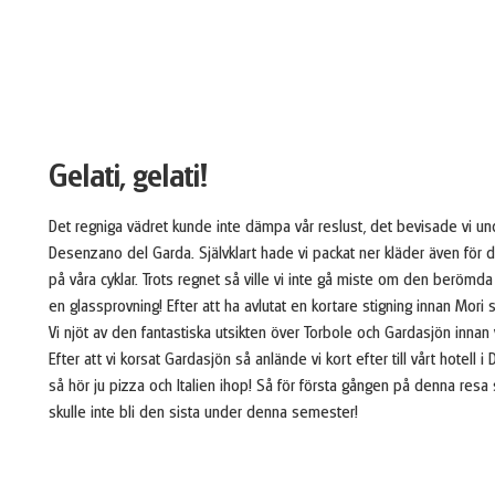
Gelati, gelati!
Det regniga vädret kunde inte dämpa vår reslust, det bevisade vi unde
Desenzano del Garda. Självklart hade vi packat ner kläder även för d
på våra cyklar. Trots regnet så ville vi inte gå miste om den berömda 
en glassprovning! Efter att ha avlutat en kortare stigning innan Mor
Vi njöt av den fantastiska utsikten över Torbole och Gardasjön innan
Efter att vi korsat Gardasjön så anlände vi kort efter till vårt hotell 
så hör ju pizza och Italien ihop! Så för första gången på denna resa så
skulle inte bli den sista under denna semester!