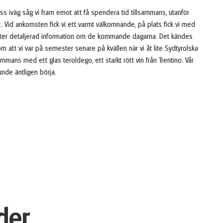
oss iväg såg vi fram emot att få spendera tid tillsammans, utanför
t. Vid ankomsten fick vi ett varmt välkomnande, på plats fick vi med
ister detaljerad information om de kommande dagarna. Det kändes
om att vi var på semester senare på kvällen när vi åt lite Sydtyrolska
lsammans med ett glas teroldego, ett starkt rött vin från Trentino. Vår
unde äntligen börja.
der