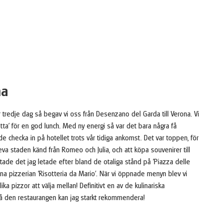
na
år tredje dag så begav vi oss från Desenzano del Garda till Verona. Vi
ta’ för en god lunch. Med ny energi så var det bara några få
nde checka in på hotellet trots vår tidiga ankomst. Det var toppen, för
va staden känd från Romeo och Julia, och att köpa souvenirer till
tade det jag letade efter bland de otaliga stånd på ‘Piazza delle
ina pizzerian ‘Risotteria da Mario’. När vi öppnade menyn blev vi
ka pizzor att välja mellan! Definitivt en av de kulinariska
å den restaurangen kan jag starkt rekommendera!