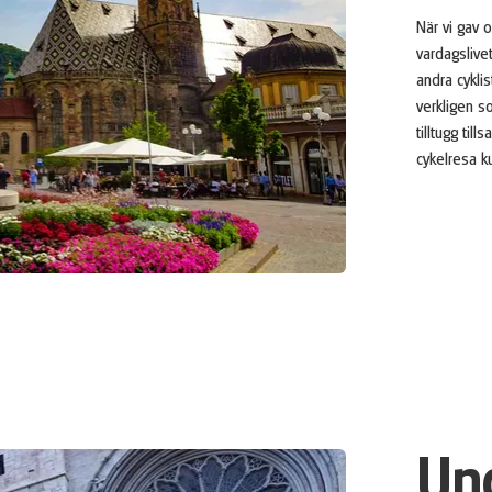
När vi gav 
vardagslive
andra cykl
verkligen s
tilltugg til
cykelresa k
Un