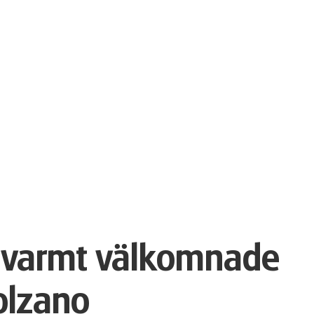
t varmt välkomnade
olzano