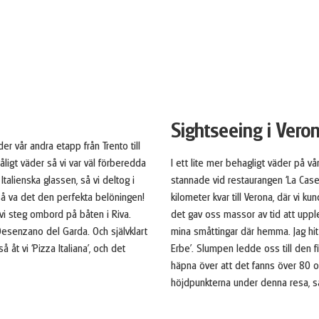
Sightseeing i Vero
r vår andra etapp från Trento till
åligt väder så vi var väl förberedda
I ett lite mer behagligt väder på v
Italienska glassen, så vi deltog i
stannade vid restaurangen ‘La Caset
i så va det den perfekta belöningen!
kilometer kvar till Verona, där vi ku
 vi steg ombord på båten i Riva.
det gav oss massor av tid att upple
i Desenzano del Garda. Och självklart
mina småttingar där hemma. Jag hit
 åt vi ‘Pizza Italiana’, och det
Erbe’. Slumpen ledde oss till den f
häpna över att det fanns över 80 oli
höjdpunkterna under denna resa, s