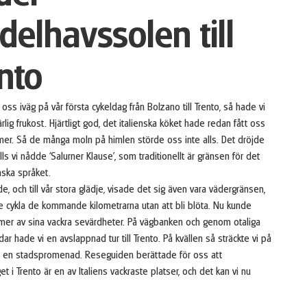
elhavssolen till
nto
 oss iväg på vår första cykeldag från Bolzano till Trento, så hade vi
ärlig frukost. Hjärtligt god, det italienska köket hade redan fått oss
a mer. Så de många moln på himlen störde oss inte alls. Det dröjde
ills vi nådde ‘Salurner Klause’, som traditionellt är gränsen för det
nska språket.
e, och till vår stora glädje, visade det sig även vara vädergränsen,
e cykla de kommande kilometrarna utan att bli blöta. Nu kunde
a mer av sina vackra sevärdheter. På vägbanken och genom otaliga
dar hade vi en avslappnad tur till Trento. På kvällen så sträckte vi på
en stadspromenad. Reseguiden berättade för oss att
et i Trento är en av Italiens vackraste platser, och det kan vi nu