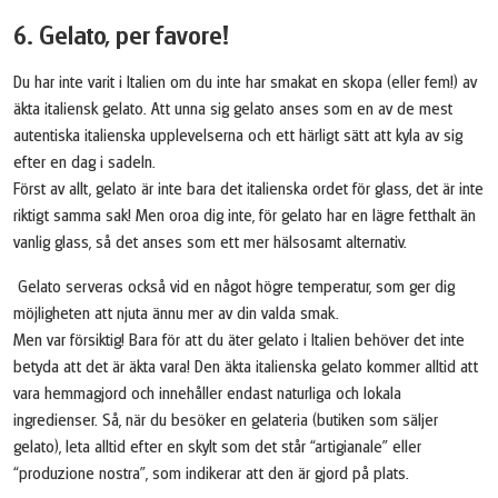
6. Gelato, per favore!
Du har inte varit i Italien om du inte har smakat en skopa (eller fem!) av
äkta italiensk gelato. Att unna sig gelato anses som en av de mest
autentiska italienska upplevelserna och ett härligt sätt att kyla av sig
efter en dag i sadeln.
Först av allt, gelato är inte bara det italienska ordet för glass, det är inte
riktigt samma sak! Men oroa dig inte, för gelato har en lägre fetthalt än
vanlig glass, så det anses som ett mer hälsosamt alternativ.
Gelato serveras också vid en något högre temperatur, som ger dig
möjligheten att njuta ännu mer av din valda smak.
Men var försiktig! Bara för att du äter gelato i Italien behöver det inte
betyda att det är äkta vara! Den äkta italienska gelato kommer alltid att
vara hemmagjord och innehåller endast naturliga och lokala
ingredienser. Så, när du besöker en gelateria (butiken som säljer
gelato), leta alltid efter en skylt som det står “artigianale” eller
“produzione nostra”, som indikerar att den är gjord på plats.