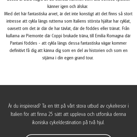
känner igen och älskar.
Med det här fantastiska arvet, är det inte konstigt att det finns så stort
intresse att cykla längs rutterna som Italiens största hjältar har cyklat,
oavsett om det är där de har tävlat, där de föddes eller tränat. Från
kullarna av Piemonte där Coppi brukade träna, till Emilia Romagna där
Pantani föddes - att cykla längs dessa fantastiska vägar kommer
definitivt få dig att känna dig som en del av historien och som en
stjärna i din egen grand tour.
Är du inspirerad? Ta en titt på vårt stora utbud av cykelresor i
Italien för att finna 25 sätt att uppleva och utforska denna
ikoniska cykeldestination på två hjul.