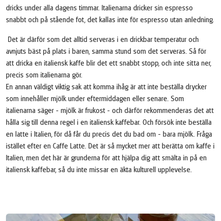
dricks under alla dagens timmar. Italienarna dricker sin espresso
snabbt och på stående fot, det kallas inte för espresso utan anledning.
Det är därför som det alltid serveras i en drickbar temperatur och
avnjuts bäst på plats i baren, samma stund som det serveras. Så för
att dricka en italiensk kaffe blir det ett snabbt stopp, och inte sitta ner,
precis som italienarna gör.
En annan väldigt viktig sak att komma ihåg är att inte beställa drycker
som innehåller mjölk under eftermiddagen eller senare. Som
italienarna säger - mjölk är frukost - och därför rekommenderas det att
hålla sig till denna regel i en italiensk kaffebar. Och försök inte beställa
en latte i Italien, för då får du precis det du bad om - bara mjölk. Fråga
istället efter en Caffe Latte. Det är så mycket mer att berätta om kaffe i
Italien, men det här är grunderna för att hjälpa dig att smälta in på en
italiensk kaffebar, så du inte missar en äkta kulturell upplevelse.