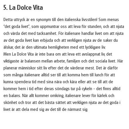
5. La Dolce Vita
Detta uttryck är en synonym till den italienska livsstilen! Som menas
“det goda livet”, som uppmuntrar oss att leva för stunden, och att njuta
och värda det med tacksamhet. För italienare handlar livet om att njuta
av det goda livet kan erbjuda och att verkligen njuta av de saker du
älskar, det är den ultimata hemligheten med ett lyckligare liv.
Men La Dolce Vita är inte bara om att leva ett avslappnat liv, det
viktigaste är balansen mellan arbete, familjen och det sociala livet. Här
planerar människor sitt liv efter det de värderar mest. Det är därför
som många italienare alltid ser till att komma hem till lunch för att
kunna spendera tid med sina nära och kära eller att se till att de
kommer hem i tid efter deras söndags tur på cykeln - det finns alltid
en balans. När allt kommer omkring, italienare lever för kärlek och
skönhet och tror att det bästa sättet att verkligen njuta av det goda i
livet är att dela med sig av det till de närmast sig.