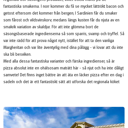
fantastiska smakerna. I norr kommer du få se mycket lättrökt bacon och
getost eftersom det kommer från bergen; I Sardinien får du smaker
som fårost och vildsvinskorv; medans längs kusten får du njuta av en
smakrik variation av skaldjur. För att inte glömma bort de
säsongsbaserade ingredienserna så som sparris, svamp och tryffel. Så
var inte rädd för att prova något nytt, istället för att ta den vanliga
Margheritan och var lite äventyrlig med dina pålägg - vi lovar att du inte
ska bli besviken.
Med alla dessa fantastiska varianter och färska ingredienser, så är
pizza absolut inte en ohälsosam maträtt här - så njut och ha inte dåligt
samvete! Det finns inget bättre än att äta en läcker pizza efter en dag i
sadeln och det är ett fantastiskt sätt att utforska det regionala köket