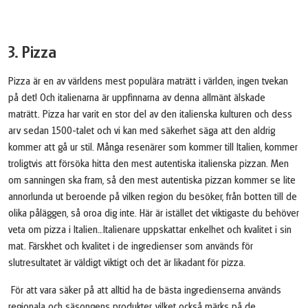
3. Pizza
Pizza är en av världens mest populära maträtt i världen, ingen tvekan
på det! Och italienarna är uppfinnarna av denna allmänt älskade
maträtt. Pizza har varit en stor del av den italienska kulturen och dess
arv sedan 1500-talet och vi kan med säkerhet säga att den aldrig
kommer att gå ur stil. Många resenärer som kommer till Italien, kommer
troligtvis att försöka hitta den mest autentiska italienska pizzan. Men
om sanningen ska fram, så den mest autentiska pizzan kommer se lite
annorlunda ut beroende på vilken region du besöker, från botten till de
olika påläggen, så oroa dig inte. Här är istället det viktigaste du behöver
veta om pizza i Italien…Italienare uppskattar enkelhet och kvalitet i sin
mat. Färskhet och kvalitet i de ingredienser som används för
slutresultatet är väldigt viktigt och det är likadant för pizza.
För att vara säker på att alltid ha de bästa ingredienserna används
regionala och säsongens produkter, vilket också märks på de