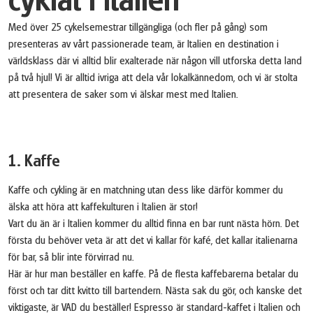
cyklat i Italien
Med över 25 cykelsemestrar tillgängliga (och fler på gång) som
presenteras av vårt passionerade team, är Italien en destination i
världsklass där vi alltid blir exalterade när någon vill utforska detta land
på två hjul! Vi är alltid ivriga att dela vår lokalkännedom, och vi är stolta
att presentera de saker som vi älskar mest med Italien.
1. Kaffe
Kaffe och cykling är en matchning utan dess like därför kommer du
älska att höra att kaffekulturen i Italien är stor!
Vart du än är i Italien kommer du alltid finna en bar runt nästa hörn. Det
första du behöver veta är att det vi kallar för kafé, det kallar italienarna
för bar, så blir inte förvirrad nu.
Här är hur man beställer en kaffe. På de flesta kaffebarerna betalar du
först och tar ditt kvitto till bartendern. Nästa sak du gör, och kanske det
viktigaste, är VAD du beställer! Espresso är standard-kaffet i Italien och