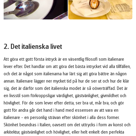
2. Det italienska livet
Att göra ett gott första intryck är en väsentlig filosofi som italienare
lever efter. Det handlar om att göra det bästa intrycket vid alla tillfällen,
och det är något som italienarna har lärt sig att göra bättre än någon
annan. Italienare lägger ner mycket tid på hur de ser ut och hur de klär
sig, det är därför som det italienska modet är så oöverträffad. Det är
en livsstil som förkroppsligar värdighet, gästvänlighet, givmildhet och
hövlighet. För de som lever efter detta, ser bra ut, mår bra, och gör
gott för andra går det hand i hand med essensen av att vara en
italienare - en personlig strävan efter skönhet i alla dess former.
Skönhet beundras i Italien, oavsett om det uttrycks i form av konst och
arkitektur, gästvänlighet och hövlighet, eller helt enkelt den perfekta