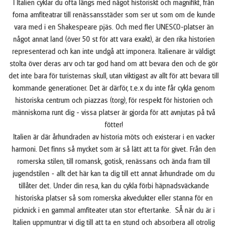
I Italien cyklar du ofta längs med något historiskt och magnifikt, från
forna amfiteatrar till renässansstäder som ser ut som om de kunde
vara med i en Shakespeare pjäs. Och med fler UNESCO-platser än
något annat land (över 50 st för att vara exakt), är den rika historien
representerad och kan inte undgå att imponera. Italienare är väldigt
stolta över deras arv och tar god hand om att bevara den och de gör
det inte bara för turisternas skull, utan viktigast av allt för att bevara till
kommande generationer. Det är därför, t.e.x du inte får cykla genom
historiska centrum och piazzas (torg), för respekt för historien och
människorna runt dig - vissa platser är gjorda för att avnjutas på två
fötter!
Italien är där århundraden av historia möts och existerar i en vacker
harmoni. Det finns så mycket som är så lätt att ta för givet. Från den
romerska stilen, till romansk, gotisk, renässans och ända fram till
jugendstilen - allt det här kan ta dig till ett annat århundrade om du
tillåter det. Under din resa, kan du cykla förbi häpnadsväckande
historiska platser så som romerska akvedukter eller stanna för en
picknick i en gammal amfiteater utan stor eftertanke. SÅ när du är i
Italien uppmuntrar vi dig till att ta en stund och absorbera all otrolig