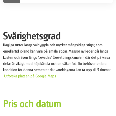
till huvudstaden. Vi rekommenderar starkt att du
extradagar åt dig.
besöker den fantastiska botaniska trädgården som ger
dig en förståelse för öns exotiska flora i ett område på
35 000 kvadratmeter.
Svårighetsgrad
Dagliga rutter längs välbyggda och mycket mångsidiga stigar, som
emellertid ibland kan vara på smala stigar. Massor av leder går längs
kusten och även längs ‘Levadas’ (bevattningskanaler), där det på vissa
delar är viktigt med höjdkänsla och en säker fot. Du behöver en bra
kondition för denna semester där vandringarna kan ta upp till 5 timmar.
Utforska platsen på Google Maps
Pris och datum