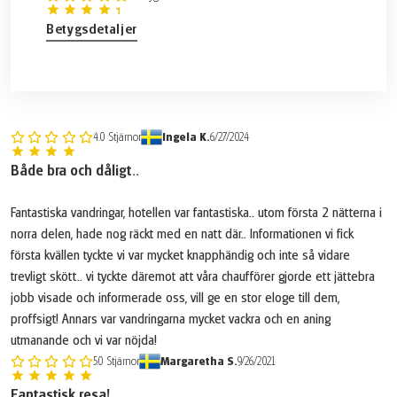
Navigationsapp och GPS-filer
Servicenummer
Betygsdetaljer
Tillval:
Halvpension: 7x trerättersmiddag
4.0
Stjärnor
Ingela K.
6/27/2024
Både bra och dåligt..
Ej inkluderat:
Eventuell turistskatt, ca. 20-40 kr per person och natt, betalas direkt
Fantastiska vandringar, hotellen var fantastiska.. utom första 2 nätterna i
till hotellet
norra delen, hade nog räckt med en natt där.. Informationen vi fick
Reseförsäkring
första kvällen tyckte vi var mycket knapphändig och inte så vidare
Övrigt ej nämnt under vad som är inkluderat
trevligt skött.. vi tyckte däremot att våra chaufförer gjorde ett jättebra
jobb visade och informerade oss, vill ge en stor eloge till dem,
proffsigt! Annars var vandringarna mycket vackra och en aning
utmanande och vi var nöjda!
5.0
Stjärnor
Margaretha S.
9/26/2021
Fantastisk resa!