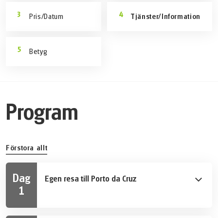
Pris/Datum
Tjänster/Information
Betyg
Program
Förstora allt
Dag
Egen resa till Porto da Cruz
1
Idag kan du koppla av på den svarta sandstranden i
den lilla fiskebyn Porto da Cruz. Du kan besöka en av