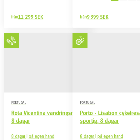
från
11 299 SEK
från
9 399 SEK
PORTUGAL
PORTUGAL
Rota Vicentina vandringsresa,
Porto - Lisabon cykelres
8 dagar
sportig, 8 dagar
8 dagar | på egen hand
8 dagar | på egen hand