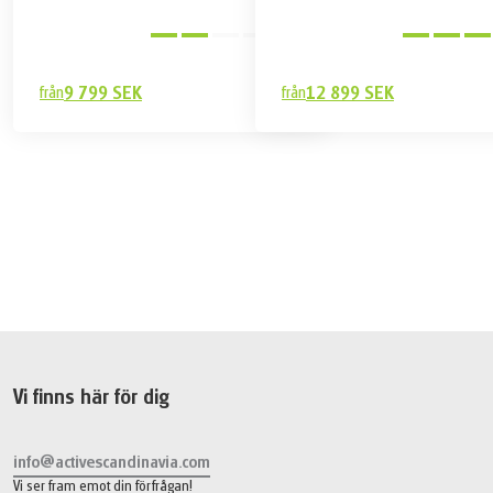
Medel
från
9 799 SEK
från
12 899 SEK
11 899 SEK
Boka
från
Vi finns här för dig
info@activescandinavia.com
Vi ser fram emot din förfrågan!