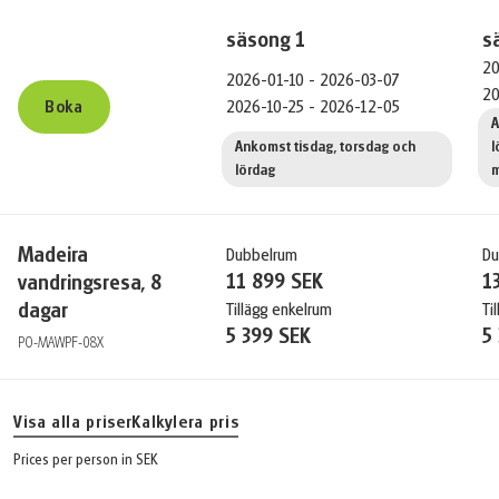
säsong
1
s
20
2026-01-10 - 2026-03-07
20
2026-10-25 - 2026-12-05
Boka
A
Ankomst tisdag, torsdag och
l
lördag
Madeira
Dubbelrum
Du
11 899 SEK
1
vandringsresa, 8
dagar
Tillägg enkelrum
Ti
5 399 SEK
5
PO-MAWPF-08X
Visa alla priser
Kalkylera pris
Prices per person in SEK