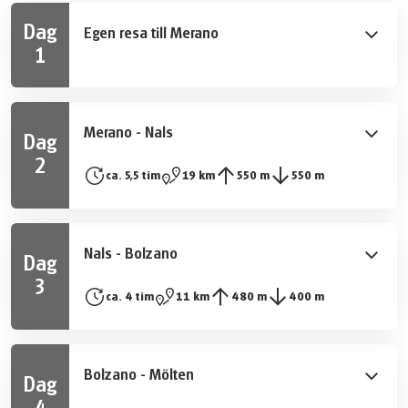
Dag
Egen resa till Merano
1
Upptäck de otaliga förtrollande hörn i Merano under en
promenad genom denna kurort, en favoritplats för
kejsarinnan Sissi. Efter en promenad genom dess
Merano - Nals
Dag
trädklädda gränder, kan du koppla av längs
2
strandpromenaden vid den brusande floden Passer.
Längs leden ‘Marlinger Waalweg’, den längsta ‘Waal’ i
ca. 5,5 tim
19 km
550 m
550 m
Sydtyrolen, kommer du in i äppelmetropolet Lana. På
din väg ges underbar utsikt över Merano och
Etschdalen tills Bolzano väntar. Genom lövskogar tar du
Nals - Bolzano
Dag
dig upp till Tisens, känt för sina äkta kastanjer. Dagens
3
andra del tar dig till ett område som är fullt av slott, i
En underbar vandring förbi palats och slott längs
ca. 4 tim
11 km
480 m
400 m
Nals väntar de 3 slotten Stachelburg, Schwanburg och
höghöjdsstigen med en fantastisk utsikt. En del av
Payrsberg.
vägen leder dig längs ‘3-slotts-rutten’ in i den välkända
vinodlingsbyn Eppan med dess omfattande
Bolzano - Mölten
Dag
vinodlingsområden och den karakteristiska känslan från
Sydtyrolens vinväg. Sen en kort bussresa in till