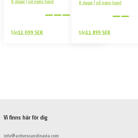
8 dagar | på egen hand
8 dagar | på egen hand
Utmanande
från
11 099 SEK
från
11 899 SEK
9 899 SEK
Boka
från
Vi finns här för dig
info@activescandinavia.com