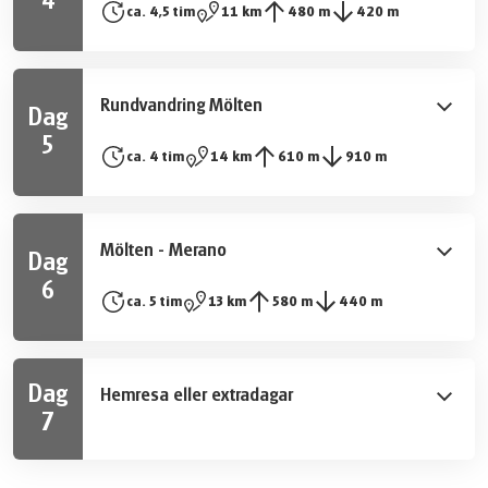
4
På morgonen tar du buss till Jenesien och upplever
ca. 4,5 tim
11 km
480 m
420 m
provinshuvudstaden Bolzano. Njut av den italienska
Sydtyrolens mest fantastiska sidor. Börjar med en unik
känslan i de trädklädda gränderna och medan du
panoramautsikt från Kalternsjön över slott och palats
smuttar på en cappuccino på torget Waltherplatz.
längs vinvägen till de ojämna bergväggarna
Rundvandring Mölten
Dag
i Dolomiterna. Gå över stora ängar med utspridda
5
hästar och boskap och genom klara skogar med gamla
Den pittoreska byn Mölten, som är beläget på över
ca. 4 tim
14 km
610 m
910 m
lärkträd tills du når byn Mölten på Tschöggelbergs höga
1100 m höjd, omges av ett hisnande landskap. Ängar
platå.
täckta av blommor, oerhört väldoftande lärkskogar och
alpina betesmarker, ända fram till ‘Steinerne Mandln’
Mölten - Merano
Dag
(‘stenigt folk’) som bjuder på en avkopplande vandring.
6
Naturen när den är som bäst och fantastisk utsikt över
Den sista etappen på denna resa tar dig över ett
ca. 5 tim
13 km
580 m
440 m
Etschdalen precis vid dina fötter och många
härligt alpint beteslandskap med gröna ängar och
imponerande bergstoppar är en konstant följeslagare
betande boskap till Leadnermarkerna, där du bara
på denna rundvandring.
måste smaka på deras hemgjorda dumpling-
Dag
Hemresa eller extradagar
specialiteter. Efter en härlig paus fortsätter din tur
7
längs den höga panoramavägen till Trauttmansdorffs
Efter frukost slutar din vandringsresa. Vi bokar gärna
palats. Besök de magnifika parkerna och anlagda
extradagar åt dig.
trädgårdarna innan du går ner till Meranos centrum.