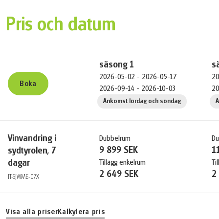
Pris och datum
säsong
1
s
2026-05-02 - 2026-05-17
20
Boka
2026-09-14 - 2026-10-03
20
Ankomst lördag och söndag
A
Vinvandring i
Dubbelrum
Du
9 899 SEK
1
sydtyrolen, 7
dagar
Tillägg enkelrum
Ti
2 649 SEK
2
IT-SJWME-07X
Visa alla priser
Kalkylera pris