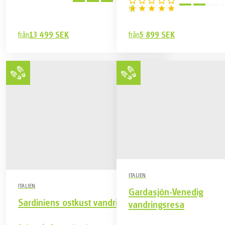
Utmanande
(
1
)
från
13 499 SEK
från
5 899 SEK
ITALIEN
ITALIEN
Gardasjön-Venedig
Sardiniens ostkust vandringsresa
vandringsresa