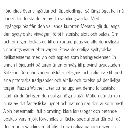
Förundras över vingårdar och äppelodlingar så långt ögat kan nå
under den första delen av din vandringsvecka. Med
utgångspunkt från den välkända kurorten Merano går du längs
den sydtyrolska vinvägen, förbi historiska slott och palats. Om
och om igen lockas du till en kortare paus vid alle de idylliska
vinodlingsbyarna efter vägen. Prova de otaliga sydtyrolska
delikatesserna med vin och äpplen som basingredienser. En
annan höjdpunkt på turen är en omväg till provinshuvudstaden
Bolzano. Den här staden utstrålar elegans och italiensk stil med
sina pittoreska trädgränder och allt liv och rörelse på det livliga
torget, Piazza Walther. Efter att ha upplevt denna fantastiska
stad når du äntligen den soliga höga platån Mölten där du kan
njuta av det fantastiska lugnet och naturen när den är som bäst!
Alpin betesmark i full blomning, klara lärkskogar och betande
boskap, vars mjölk förvandlas till läckra specialiteter där och då.
Under hela vandringen åtföljs du av otaliga panoramavyer, till