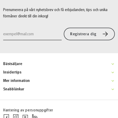
Prenumerera på vårt nyhetsbrev och få erbjudanden, tips och unika
förmåner direkt till din inkorg!
Registrera dig
Bästsäljare
Moseldalen klassisk cykelresa
Insidertips
Champagne cykel & bubbel
Gotland aktivitetsresa
Mer information
Kattegattleden
Venedig-Florens cykelresa
Varför resa med Active Scandinavia?
Båtcykling längs Donau
Snabblänkar
Mosel- & Eifelstig
Resevillkor
Ingegerdsleden
Startsidan
Bodensjön cykelresa för familjer
Resegaranti
FAQ
Båtcykling Kroatien
Online betalning
Jobba hos oss
Hantering av personuppgifter
Kontakta oss
Blogg