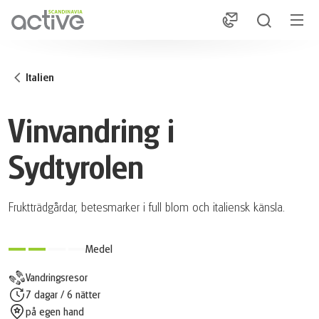
1
Italien
Vinvandring i
Sydtyrolen
Fruktträdgårdar, betesmarker i full blom och italiensk känsla.
Medel
Vandringsresor
7 dagar / 6 nätter
på egen hand