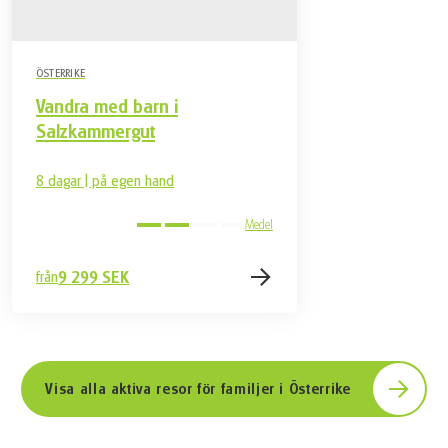
ÖSTERRIKE
Vandra med barn i
Salzkammergut
8 dagar | på egen hand
Medel
från
9 299 SEK
Visa alla aktiva resor för familjer i Österrike