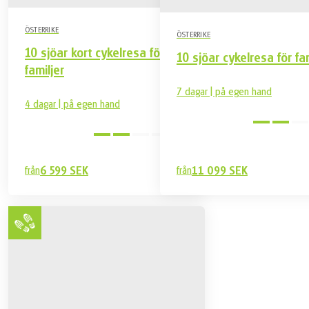
ÖSTERRIKE
ÖSTERRIKE
10 sjöar kort cykelresa för
10 sjöar cykelresa för fa
familjer
7 dagar | på egen hand
4 dagar | på egen hand
Medel
från
6 599 SEK
från
11 099 SEK