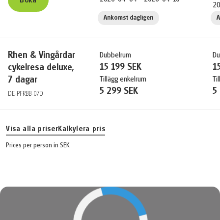
20
Ankomst dagligen
A
Rhen & Vingårdar
Dubbelrum
Du
15 199 SEK
1
cykelresa deluxe,
7 dagar
Tillägg enkelrum
Ti
5 299 SEK
5
DE-PFRBB-07D
Visa alla priser
Kalkylera pris
Prices per person in SEK