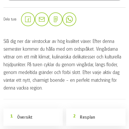
Dela tura
(Länken öppnas i en ny flik)
(Länken öppnas i en ny flik)
(Länken öppnas i en ny flik)
Slå dig ner där vinstockar av hög kvalitet växer. Efter denna
semester kommer du hålla med om ordspråket. Vingårdarna
vittnar om ett milt klimat, kulinariska delikatesser och kulturella
höjdpunkter. På turen cyklar du genom vingårdar, längs floder,
genom medeltida gränder och förbi slott. Efter varje aktiv dag
väntar ett nytt, charmigt boende – en perfekt matchning för
denna vackra region.
Översikt
Resplan