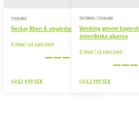
till hotellet
Reseförsäkring
Övrigt ej nämnt under vad som är inkluderat
ÖSTERRIKE / TYSKLAND
TYSKLAND
Vandring genom bayersk
Neckar, Rhen & vingårdar på cykel
österrikiska alperna
8 dagar | på egen hand
8 dagar | på egen hand
Utmanande
från
13 499 SEK
från
12 399 SEK