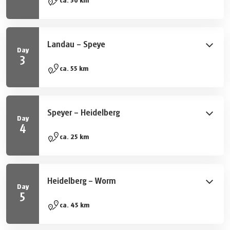
Romantiska vinodlingsstäder pryder dagens rutt, som
ca. 50 km
Sankt Martin och Edenkoben, ett tidigare
sommarresidens för de bayerska kungarna. Även
vinvägen, som leder till den tidigare franska fästningen
Landau – Speye
Landau, bidrar till områdets charm.
Day
3
Queichtal-cykelvägen tar dig från Landau genom
ca. 55 km
skuggiga skogar hela vägen till Germersheim, där de
imponerande murarna från den tidigare fästningen står
kvar. Sedan följer du den välutvecklade cykelvägen
Speyer – Heidelberg
längs Rhen till Speyer, den kejserliga staden med sin
Day
4
spektakulära katedral, som är upptagen på UNESCO:s
En kort rundtur ger dig gott om tid att uppleva de
ca. 25 km
världskulturarvslista.
kulturella höjdpunkterna längs vägen. Vi
rekommenderar ett besök i det berömda palats- och
trädgårdskomplexet i Schwetzingen. Det imponerande
Heidelberg – Worm
slottet i Heidelberg syns på långt håll innan du cyklar in
Day
5
i den charmiga gamla stadsdelen vid Neckar-floden.
Följ floden Neckar till Ladenburg, där de pittoreska
ca. 45 km
korsvirkeshusen skapar en unik atmosfär. Genom de
vidsträckta skogarna i Rhendalen leder vägen dig