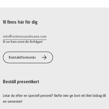
15 199 SEK
Boka
från
Vi finns här för dig
info@activescandinavia.com
Vi ser fram emot din förfrågan!
Kontaktformulär
Beställ presentkort
Letar du efter en speciell present? Varför inte ge bort ett litet bidrag till
en semester!