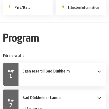
Pris/Datum
Tjänster/Information
Program
Förstora allt
Egen resa till Bad Dürkheim
Day
1
Välkomstinformation och cykelanpassning. Gamla stan,
bara ett stenkast bort, och de vackra spaträdgårdarna
lockar till upptäcktsfärd.
Bad Dürkheim - Landa
Day
2