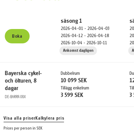
säsong
1
s
2026-04-01 - 2026-04-03
20
2026-04-12 - 2026-04-18
20
Boka
2026-10-04 - 2026-10-11
20
Ankomst dagligen
A
Bayerska cykel-
Dubbelrum
Du
10 099 SEK
1
och ölturen, 8
dagar
Tillägg enkelrum
Ti
3 599 SEK
3
DE-BARRR-08X
Visa alla priser
Kalkylera pris
Prices per person in SEK