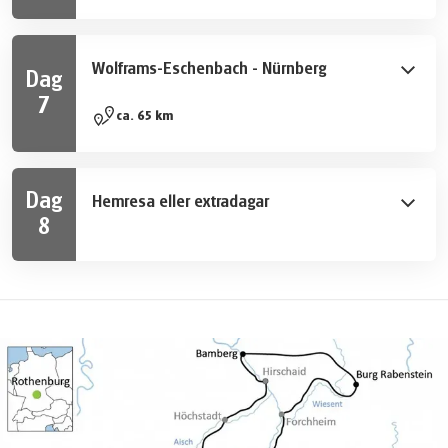
Slottsvägen. I Colmberg reser sig det mäktiga slottet
över staden. Du fortsätter till Ansbach som uppstod
kring ett på 700-talet anlagt benediktinkloster. Vidare
Wolframs-Eschenbach - Nürnberg
Dag
följer du Slottsvägen till Wolframs-Eschenbach. I denna
7
medeltida stad finns det massor att se!
Idag följer du Slottsvägen igen, förbi slottet i Lichtenau,
ca. 65 km
tills du når Roth. Besök Ratibor Slott innan du
fortsätter längs Europakanalen till Nürnberg. Slottet,
som har bebotts av många kejsare och kungar, ser
Dag
Hemresa eller extradagar
majestätiskt ut över den kejserliga staden.
8
Efter frukosten slutar din cykelresa. Vi bokar gärna
extradagar åt dig.