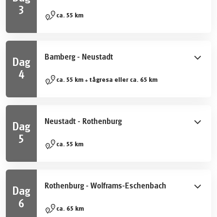
3
Med Steigerwald på din vänster sida och Frankiska
ca. 55 km
Schweiz till höger sidan cyklar du nedför floden genom
Regnitzdalen och njuter av vackra landskap, men också
imponerande befästningar. Du korsar Main-Donau-
Bamberg - Neustadt
Dag
kanalen två gånger, vid Strullendorfslussen och vid
4
vattenkraftverket Hirschaid.
Till att börja med cyklar du tillbaka några kilometer. Om
ca. 55 km + tågresa eller ca. 65 km
du vill korta ner dagens etapp kan du ta tåget till
Hirschaid (ingår ej). Nu följer du dalen vid den lilla
floden Aisch till Neustadt där en getabock visar sig
Neustadt - Rothenburg
Dag
varje timme på rådhusets klocka.
5
Ta en paus i Bad Windsheim och besök det frankiska
ca. 55 km
friluftsmuseet. Historiska byggnader har renoverats här,
och på puben eller på de många ölgårdarna kan du
prova den lokalt bryggda ölen. Om du fortfarande har
Rothenburg - Wolframs-Eschenbach
Dag
lite plats kvar för dessert på kvällen i Rothenburg (vid
6
sidan av den obligatoriska ölen) så borde du definitivt
Du lämnar den romantiska Taubertaldalen och följer
ca. 65 km
prova en ‘Rothenburg Snöboll’.