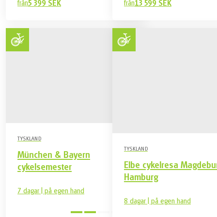
från
5 399 SEK
från
13 599 SEK
TYSKLAND
TYSKLAND
München & Bayern
Elbe cykelresa Magdebu
cykelsemester
Hamburg
7 dagar | på egen hand
8 dagar | på egen hand
Medel