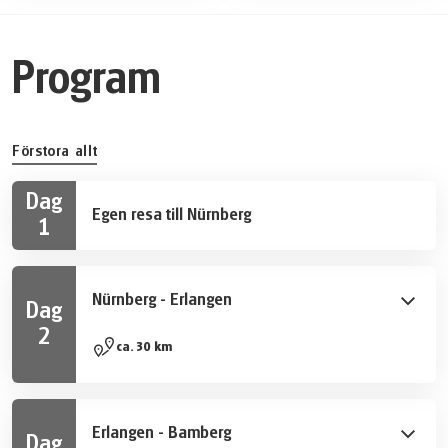
Program
Förstora allt
Dag
Egen resa till Nürnberg
1
Nürnberg - Erlangen
Dag
2
Du börjar din cykelresa mitt i Nürnbergs gamla stad,
ca. 30 km
den största staden i Franken. Du cyklar genom gröna
ängar och skuggig strandskog och rullar vidare till
universitetsstaden Erlangen.
Erlangen - Bamberg
Dag