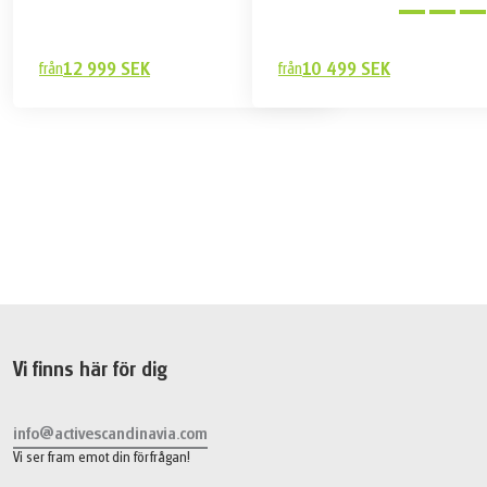
från
12 999 SEK
från
10 499 SEK
10 099 SEK
Boka
från
Vi finns här för dig
info@activescandinavia.com
Vi ser fram emot din förfrågan!