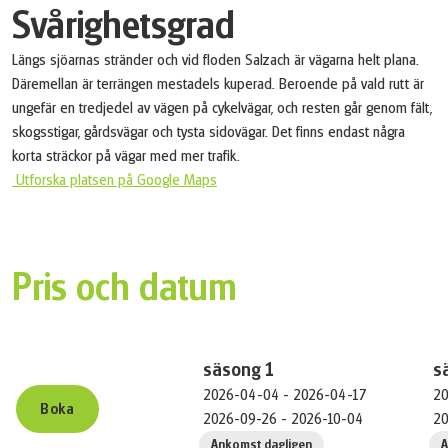
Svårighetsgrad
Längs sjöarnas stränder och vid floden Salzach är vägarna helt plana.
Däremellan är terrängen mestadels kuperad. Beroende på vald rutt är
ungefär en tredjedel av vägen på cykelvägar, och resten går genom fält,
skogsstigar, gårdsvägar och tysta sidovägar. Det finns endast några
korta sträckor på vägar med mer trafik.
Utforska platsen på Google Maps
Pris och datum
säsong
1
s
2026-04-04 - 2026-04-17
20
Boka
2026-09-26 - 2026-10-04
20
Ankomst dagligen
A