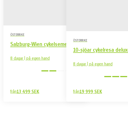
ÖSTERRIKE
ÖSTERRIKE
Salzburg-Wien cykelsemester
10-sjöar cykelresa delux
8 dagar | på egen hand
8 dagar | på egen hand
Medel
från
13 499 SEK
från
19 999 SEK