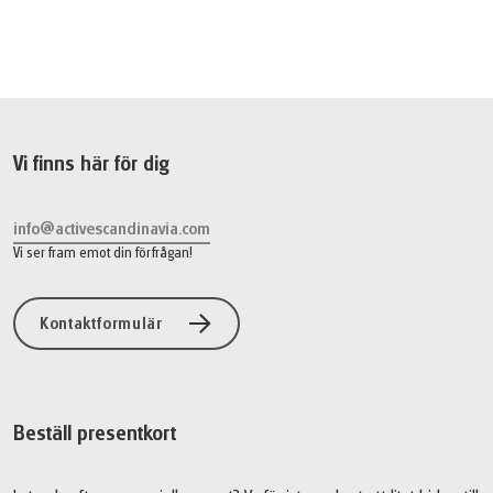
12 399 SEK
Boka
från
Vi finns här för dig
info@activescandinavia.com
Vi ser fram emot din förfrågan!
Kontaktformulär
Beställ presentkort