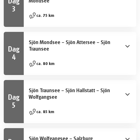
Dag
Mondsee
stad och det största slottet i Centraleuropa. Därefter
3
fortsätter du till sjön Holzöster.
Cykla över mjuka kullar till Michaelbeuern och besök
ca. 75 km
klostret innan du fortsätter in i Trumer Seenland. Turen
leder sedan längs sjön Obertrum till Seekirchen. Cykla
lätt över djupt gröna ängar till Thalgau och vidare till
Sjön Mondsee – Sjön Attersee – Sjön
Mondsee, där du har möjlighet att besöka slottet och
Dag
Traunsee
Rauchhaus.
4
Vackra cykelvägar tar dig längs sjöarna Mondsee och
ca. 80 km
Attersee. Därefter cyklar du genom Aurachtal-dalen till
sjön Traunsee, med Gmunden (slottet Orth, keramikk
fabrik), Altmünster (cykelmuseum) och Traunkirchen
Sjön Traunsee – Sjön Hallstatt – Sjön
("Fiskarpulpiten").
Dag
Wolfgangsee
5
Cykla längs Traunfloden via Bad Ischl till Hallstatt, där du
ca. 85 km
kan besöka den världsberömda sjöstaden och
världens äldsta saltgruva. På vägen till Wolfgangsee
passerar du platser som St. Wolfgang, Strobl, Abersee
Sjön Wolfgangsee – Salzburg