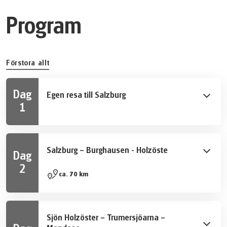
Program
Förstora allt
Dag
Egen resa till Salzburg
1
Information om turen och cykelanpassning.
Salzburg – Burghausen - Holzöste
Dag
2
Idag cyklar du längs Salzach till Oberndorf, där
ca. 70 km
julsången "Stilla natt" skapades, och genom
omfattande flodslättsskogar till Tittmoning. Härifrån
följer du "Naturerlebnisweg Unterer Inn" till
Sjön Holzöster – Trumersjöarna –
Burghausen, en stad känd för sin imponerande gamla