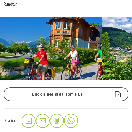
Rundtur
Ladda ner sida som PDF
Dela tura
(Länken öppnas i en ny flik)
(Länken öppnas i en ny flik)
(Länken öppnas i en ny flik)