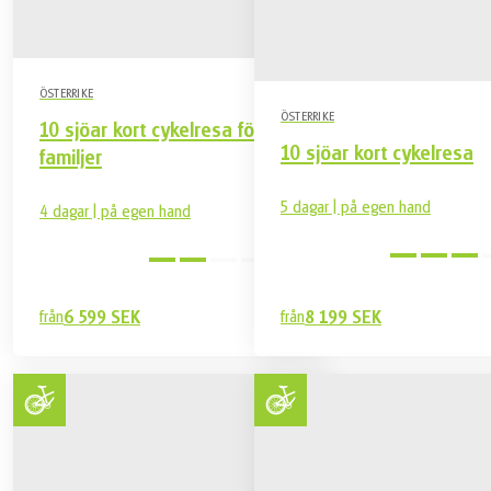
Eventuell turistskatt, ca. 20-40 kr per person och natt, betalas direkt
till hotellet
Reseförsäkring
ÖSTERRIKE
Övrigt ej nämnt under vad som är inkluderat
ÖSTERRIKE
10 sjöar kort cykelresa för
10 sjöar kort cykelresa
familjer
5 dagar | på egen hand
4 dagar | på egen hand
Medel
från
6 599 SEK
från
8 199 SEK