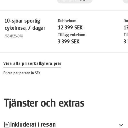
10-sjöar sportig
Dubbelrum
Du
12 399 SEK
1
cykelresa, 7 dagar
Tillägg enkelrum
Ti
AT-SKRZS-07X
3 399 SEK
3
Visa alla priser
Kalkylera pris
Prices per person in SEK
Tjänster och extras
Inkluderat i resan