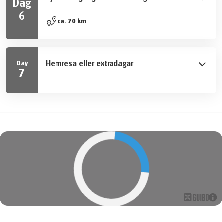
Dag
och St. Gilgen, Mozarts by.
6
På sjunde dagen följer du cykelvägen till St. Gilgen,
ca. 70 km
vidare till den djupblå Fuschlsee och Tiefbrunnau.
Sedan cyklar du förbi sjön Hintersee och Strubklamm-
ravinen till Wiestal-dalen (dammen). Från Hallein följer
Hemresa eller extradagar
Day
du Tauern-cykelvägen till Salzburg. Strax innan Salzburg
7
är det värt att besöka slottet Schloss Hellbrunn (park,
Efter frukosten slutar din cykelresa. Vi bokar gärna
djurpark, vattenlekar). Din destination är festival- och
extradagar åt dig.
Mozartstaden Salzburg med sina många sevärdheter.