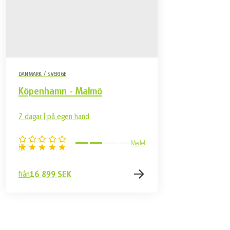
DANMARK / SVERIGE
Köpenhamn - Malmö
7 dagar | på egen hand
Medel
(
1
)
från
16 899 SEK