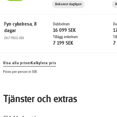
Ankomst dagligen
A
Fyn cykelresa, 8
Dubbelrum
Du
16 099 SEK
1
dagar
Tillägg enkelrum
Ti
DK-FYROO-08X
7 199 SEK
7
Visa alla priser
Kalkylera pris
Prices per person in SEK
Tjänster och extras