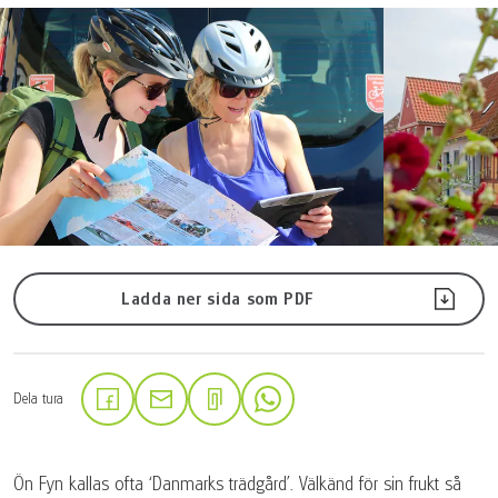
Ladda ner sida som PDF
Dela tura
(Länken öppnas i en ny flik)
(Länken öppnas i en ny flik)
(Länken öppnas i en ny flik)
Ön Fyn kallas ofta ‘Danmarks trädgård’. Välkänd för sin frukt så