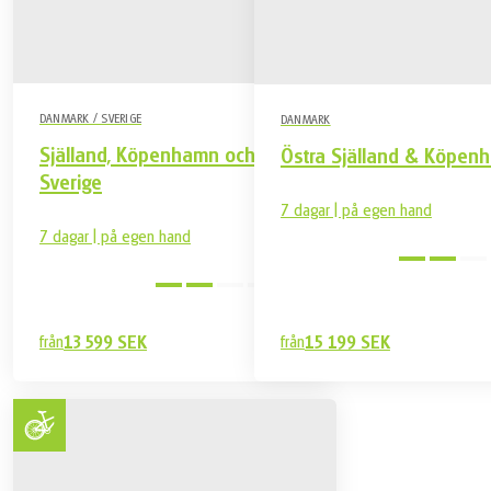
Reseförsäkring
Övrigt ej nämnt under vad som är inkluderat
DANMARK / SVERIGE
DANMARK
Själland, Köpenhamn och
Östra Själland & Köpen
Sverige
7 dagar | på egen hand
7 dagar | på egen hand
Medel
från
13 599 SEK
från
15 199 SEK