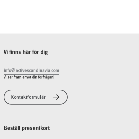
16 099 SEK
Boka
från
Vi finns här för dig
info@activescandinavia.com
Vi ser fram emot din förfrågan!
Kontaktformulär
Beställ presentkort