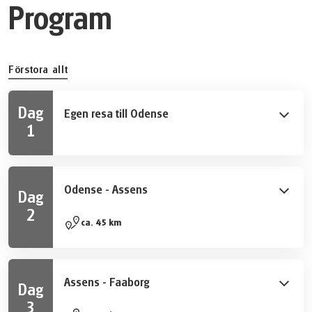
Program
Förstora allt
Dag
Egen resa till Odense
1
Du anländer till Odense och förbereder dig för en härlig
och spännande tur. Din hyrcykel väntar på hotellet.
Odense - Assens
Dag
2
Odense är Fyns huvudstad och välkänd som författaren
ca. 45 km
Hans Christian Andersens födelseort. Ta en promenad
genom staden innan du beger dig iväg på cykeln. Från
stadsmiljö till landsbygden på småvägar börjar du se
Assens - Faaborg
Dag
den idylliska miljön i ‘Danmarks trädgård’. Du når
3
Assens, en charmig gammal stad på västkusten som