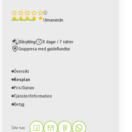
(1)
Utmanande
Båtcykling
8 dagar / 7 nätter
Gruppresa med guide
Rundtur
Översikt
Resplan
Pris/Datum
Tjänster/Information
Betyg
Dela tura
(Länken öppnas i en ny flik)
(Länken öppnas i en ny flik)
(Länken öppnas i en ny fli