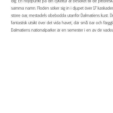
dig. En höjdpunkt på din cykeltur är besöket till de pittore
samma namn. Floden söker sig in i djupet över 17 kaskader. 
större öar, mestadels obebodda utanför Dalmatiens kust. 
fantastisk utsikt över det vida havet, där små öar och färggl
Dalmatiens nationalparker är en semester i en av de vackr