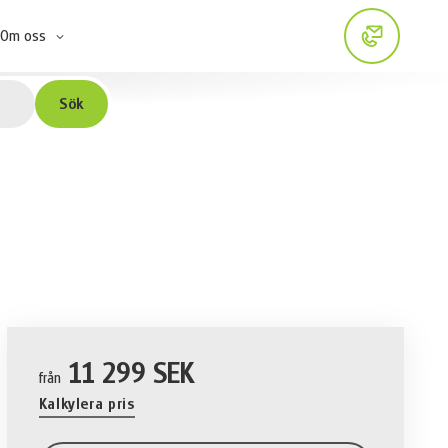
Om oss
Sök
11 299 SEK
från
Kalkylera pris