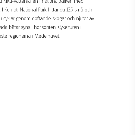
ska Krka-vattenfallen i nationalparken med
I Kornati National Park hittar du 125 små och
Du cyklar genom doftande skogar och njuter av
ada båtar syns i horisonten. Cykelturen i
aste regionerna i Medelhavet.