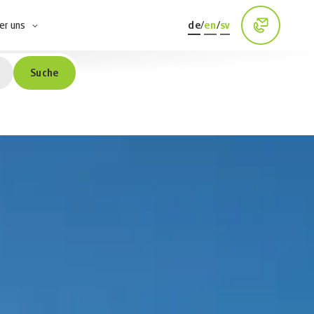
er uns
de
/
en
/
sv
Suche