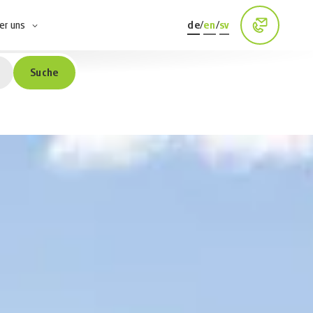
er uns
de
/
en
/
sv
Suche