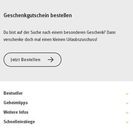
Geschenkgutschein bestellen
Du bist auf der Suche nach einem besonderen Geschenk? Dann
verschenke doch mal einen kleinen Urlaubszuschuss!
Jetzt Bestellen
Bestseller
Stockholm-Kopenhagen Radreise
Geheimtipps
Stockholm Inselhüpfen Radreise
Göteborg Multiaktivreise
Weitere Infos
Stockholm-Uppsala Wanderreise
Lofoten Radreise
7 Gründe um mit Active Scandinavia zu reisen
Gotland Wanderreise
Schnelleinstiege
Pilgern in Norwegen
Reisebedingungen
Stockholm Rundtour
Startseite
Wandern am Sörmlandsleden