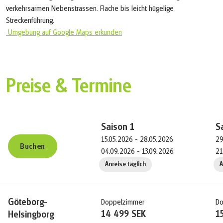
verkehrsarmen Nebenstrassen. Flache bis leicht hügelige
Streckenführung.
Umgebung auf Google Maps erkunden
Preise & Termine
Saison
1
S
15.05.2026 - 28.05.2026
29
Buchen
04.09.2026 - 13.09.2026
21
Anreise täglich
A
Göteborg-
Doppelzimmer
Do
14 499 SEK
1
Helsingborg