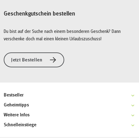
Geschenkgutschein bestellen
Du bist auf der Suche nach einem besonderen Geschenk? Dann
verschenke doch mal einen kleinen Urlaubszuschuss!
Jetzt Bestellen
Bestseller
Stockholm-Kopenhagen Radreise
Geheimtipps
Stockholm Inselhüpfen Radreise
Göteborg Multiaktivreise
Weitere Infos
Stockholm-Uppsala Wanderreise
Lofoten Radreise
7 Gründe um mit Active Scandinavia zu reisen
Gotland Wanderreise
Schnelleinstiege
Pilgern in Norwegen
Reisebedingungen
Stockholm Rundtour
Startseite
Wandern am Sörmlandsleden
Online-Zahlung