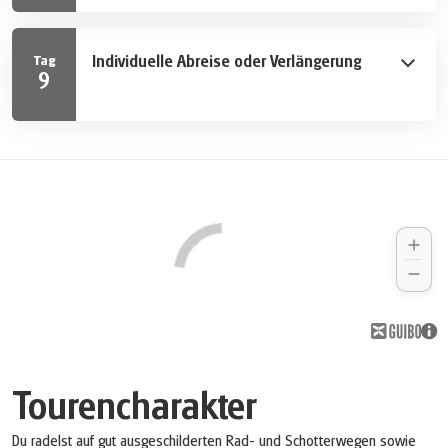
weiter in Richtung Höganäs. Dort kannst du das große
Angebot der weltberühmten, salzglasierten Höganäs-
Individuelle Abreise oder Verlängerung
Tag
Keramik entdecken. Die Tour führt weiter entlang der
9
Küste, vorbei an den malerischen Fischerdörfern und
Nach dem Frühstück endet deine Radreise. Gerne
kleinen Yachthäfen Viken und Domsten. Schließlich
verlängern wir deinen Aufenthalt in Göteborg mit
folgst du der Strandpromenade in Helsingborg und
Zusatznächten.
passiert Schloss Sofiero mit seinem Schlossgarten –
eine blühende Oase, die 2010 zum schönsten Park
Europas gekürt wurde.
Tourencharakter
Du radelst auf gut ausgeschilderten Rad- und Schotterwegen sowie