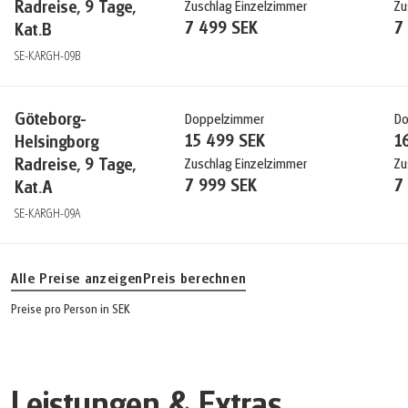
Radreise, 9 Tage,
Zuschlag Einzelzimmer
Zu
7 499 SEK
7
Kat.B
SE-KARGH-09B
Göteborg-
Doppelzimmer
Do
15 499 SEK
1
Helsingborg
Radreise, 9 Tage,
Zuschlag Einzelzimmer
Zu
7 999 SEK
7
Kat.A
SE-KARGH-09A
Alle Preise anzeigen
Preis berechnen
Preise pro Person in SEK
Leistungen & Extras