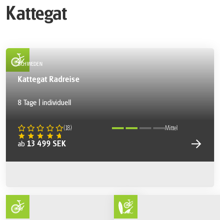
Kattegat
SCHWEDEN
Kattegat Radreise
8 Tage | individuell
(
18
)
Mittel
13 499 SEK
ab