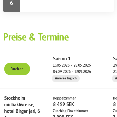
Jahrhundert besichtigt werden, bevor dich das Boot
6
Nähe von Insel Södermalm. Keine Vorerfahrung
(nicht inkludiert) wieder zurück nach Stockholm bringt.
Nach dem Frühstück endet deine Aktivreise. Gerne
erforderlich.
verlängern wir deinen Aufenthalt mit Zusatznächten in
Stockholm.
Preise & Termine
Saison
1
S
15.05.2026 - 28.05.2026
29
Buchen
04.09.2026 - 13.09.2026
21
Anreise täglich
A
Stockholm
Doppelzimmer
Do
8 499 SEK
8
multiaktivreise,
hotel Birger jarl, 6
Zuschlag Einzelzimmer
Zu