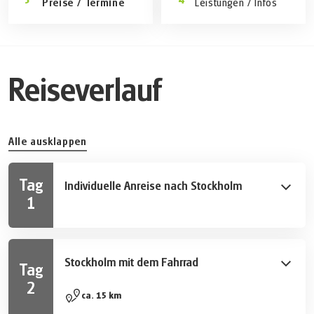
Preise / Termine
Leistungen / Infos
Reiseverlauf
Alle ausklappen
Tag
Individuelle Anreise nach Stockholm
1
Die Hauptstadt Schwedens lockt mit vielen
Sehenswürdigkeiten zu einem ersten Spaziergang.
Stockholm mit dem Fahrrad
Tag
2
Entdecke auf einer dreistündigen, geführten
ca. 15 km
Stadtrundfahrt Stockholm´s schönste Seiten, mit