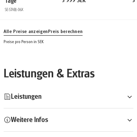
3 999 SEK
3
Tage
SE-STABJ-06X
Alle Preise anzeigen
Preis berechnen
Preise pro Person in SEK
Leistungen & Extras
Leistungen
Weitere Infos
Inkludierte Leistungen:
Übernachtungen in Hotel Birger Jarl****