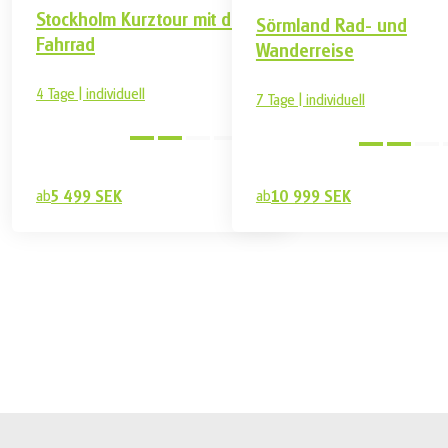
Stockholm Kurztour mit dem
Sörmland Rad- und
Fahrrad
Wanderreise
4 Tage | individuell
7 Tage | individuell
Mittel
ab
5 499 SEK
ab
10 999 SEK
8 499 SEK
Buchen
ab