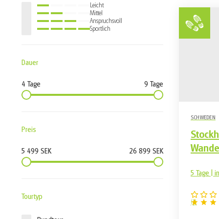
Leicht
Mittel
Anspruchsvoll
Sportlich
Dauer
4 Tage
9 Tage
SCHWEDEN
Preis
Stock
Wande
5 499 SEK
26 899 SEK
5 Tage | i
Tourtyp
(
1
)