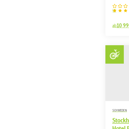
(
6
)
10 99
ab
SCHWEDEN
Stockh
Hotel B