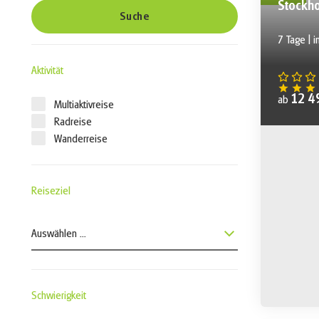
Stockho
Suche
7 Tage | i
Aktivität
12 4
ab
Multiaktivreise
Radreise
Wanderreise
Reiseziel
Auswählen ...
Schwierigkeit