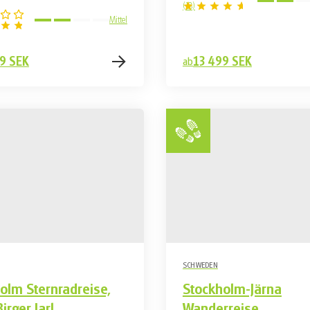
(
18
)
Mittel
9 SEK
13 499 SEK
ab
SCHWEDEN
olm Sternradreise,
Stockholm-Järna
irger Jarl
Wanderreise