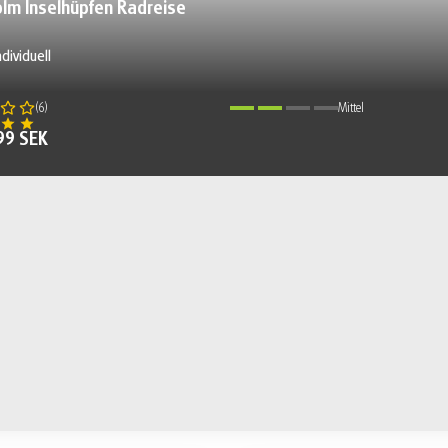
lm Inselhüpfen Radreise
ndividuell
(
6
)
Mittel
99 SEK