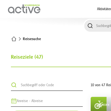
1
Aktivitäte
Startseite
Reisesuche
Reiseziele
(
47
)
Nach Touren suchen
10
von
47
Re
SCHWEDEN