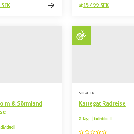
 SEK
15 499 SEK
ab
SCHWEDEN
holm & Sörmland
Kattegat Radreise
ise
8 Tage | individuell
ndividuell