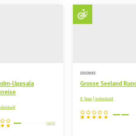
DÄNEMARK
holm-Uppsala
Grosse Seeland Run
rreise
8 Tage | individuell
ndividuell
(
1
)
Leicht