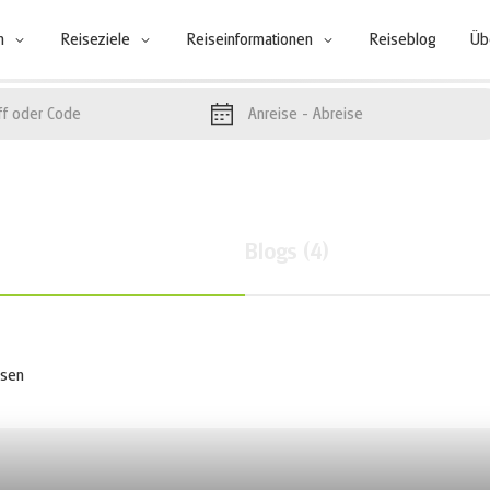
n
Reiseziele
Reiseinformationen
Reiseblog
Üb
Anreise
- Abreise
Blogs
(
4
)
isen