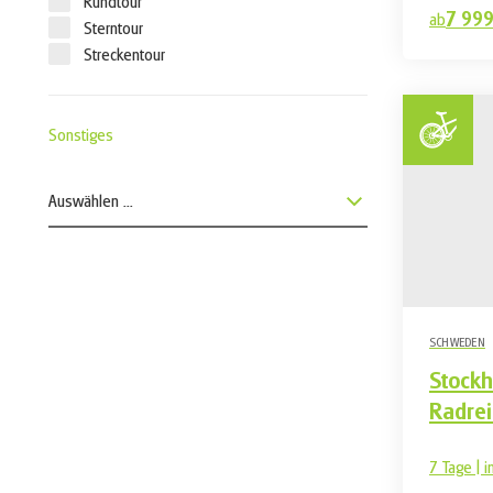
Rundtour
7 999
ab
Sterntour
Streckentour
Sonstiges
Auswählen ...
SCHWEDEN
Stock
Radre
7 Tage | i