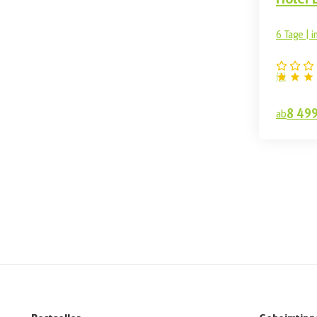
6 Tage | i
(
3
)
8 49
ab