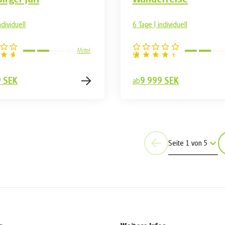
ndividuell
6 Tage | individuell
Mittel
(
2
)
9 SEK
9 999 SEK
ab
Seite 1 von 5